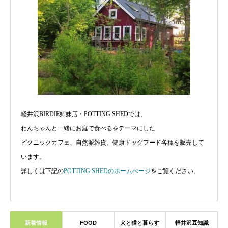
軽井沢BIRDIE姉妹店・POTTING SHEDでは、
わんちゃんと一緒にお庭で食べるをテーマにした
ピクニックカフェ、自然派雑貨、健康ドッグフード各種を販売して
います。
詳しくは下記の
POTTING SHEDのホームぺージ
をご覧ください。
新着情報
FOOD
犬と猫と暮らす
軽井沢豆知識